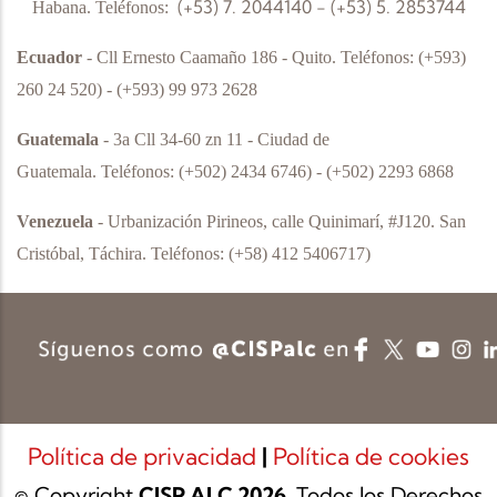
(+53) 7. 2044140 - (+53) 5. 2853744
Habana.
Teléfonos:
Ecuador
- Cll Ernesto Caamaño 186 - Quito.
Teléfonos:
(+593)
260 24 520) - (+593) 99 973 2628
Guatemala
- 3a Cll 34-60 zn 11 - Ciudad de
Guatemala.
Teléfonos:
(+502) 2434 6746) - (+502) 2293 6868
Venezuela
- Urbanización Pirineos, calle Quinimarí, #J120. San
Cristóbal, Táchira.
Teléfonos:
(+58) 412 5406717)
Política de privacidad
|
Política de cookies
© Copyright
CISP ALC 2026
. Todos los Derechos