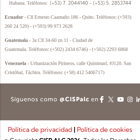
(+53) 7. 2044140 - (+53) 5. 2853744
Habana.
Teléfonos:
Ecuador
- Cll Ernesto Caamaño 186 - Quito.
Teléfonos:
(+593)
260 24 520) - (+593) 99 973 2628
Guatemala
- 3a Cll 34-60 zn 11 - Ciudad de
Guatemala.
Teléfonos:
(+502) 2434 6746) - (+502) 2293 6868
Venezuela
- Urbanización Pirineos, calle Quinimarí, #J120. San
Cristóbal, Táchira.
Teléfonos:
(+58) 412 5406717)
Política de privacidad
|
Política de cookies