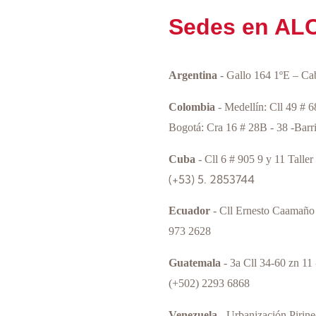
Sedes en AL
Argentina
- Gallo 164 1ºE – Ca
Colombia
- Medellín: Cll 49 # 
Bogotá: Cra 16 # 28B - 38 -Barr
Cuba
- Cll 6 # 905 9 y 11 Talle
(+53) 5. 2853744
Ecuador
- Cll Ernesto Caamaño
973 2628
Guatemala
- 3a Cll 34-60 zn 11
(+502) 2293 6868
Venezuela
- Urbanización Pirine