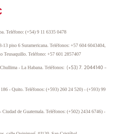
C
ba.
Teléfono:
(+54) 9 11 6335 0478
68-13 piso 6 Suramericana. Teléfonos: +57 604 6043404,
io Teusaquillo. Teléfono: +57 601 2857407
(+53) 7. 2044140 -
r Chullima - La Habana.
Teléfonos:
 186 - Quito.
Teléfonos:
(+593) 260 24 520) - (+593) 99
 - Ciudad de Guatemala.
Teléfonos:
(+502) 2434 6746) -
os, calle Quinimarí, #J120. San Cristóbal,